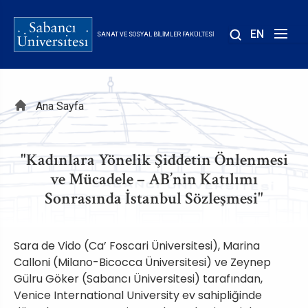
Ana
içeriğe
EN
SANAT VE SOSYAL BILIMLER FAKÜLTESI
atla
Sayfa
Ana Sayfa
yolu
"Kadınlara Yönelik Şiddetin Önlenmesi
ve Mücadele – AB’nin Katılımı
Sonrasında İstanbul Sözleşmesi"
Sara de Vido (Ca’ Foscari Üniversitesi), Marina
Calloni (Milano-Bicocca Üniversitesi) ve Zeynep
Gülru Göker (Sabancı Üniversitesi) tarafından,
Venice International University ev sahipliğinde