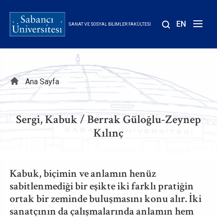
Ana
içeriğe
EN
SANAT VE SOSYAL BILIMLER FAKÜLTESI
atla
Sayfa
Ana Sayfa
yolu
Sergi, Kabuk / Berrak Güloğlu-Zeynep
Kılınç
Kabuk, biçimin ve anlamın henüz
sabitlenmediği bir eşikte iki farklı pratiğin
ortak bir zeminde buluşmasını konu alır. İki
sanatçının da çalışmalarında anlamın hem