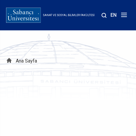
Ana
içeriğe
EN
SANAT VE SOSYAL BILIMLER FAKÜLTESI
atla
Sayfa
Ana Sayfa
yolu