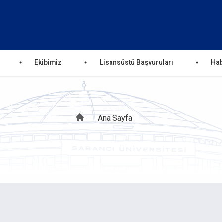
Ekibimiz
Lisansüstü Başvuruları
Hab
Sayfa
Ana Sayfa
yolu