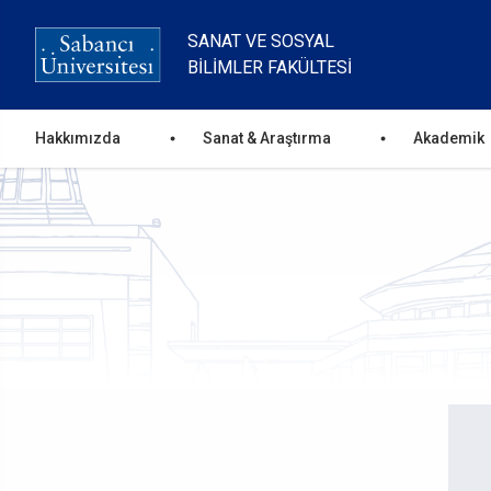
Ana
içeriğe
SANAT VE SOSYAL
atla
BILIMLER FAKÜLTESI
Ana
Hakkımızda
Sanat & Araştırma
Akademik
gezinti
menüsü