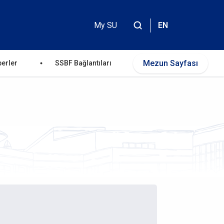
My SU
EN
Header
Top
Mezun Sayfası
erler
SSBF Bağlantıları
Menu